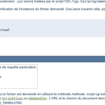
l'extension
seront traitées par le script CGI
.xyz
/cgi-bin/programme
ification de l'existence du fichier demandé. Ceci peut s'avérer utile, pa
 de requête particulière.
e
u'un fichier est demandé en utilisant la méthode
méthode
.
script cgi
est
es
ou
. L'URL et le chemin du document dema
ScriptAlias
AddHandler
.
H_TRANSLATED