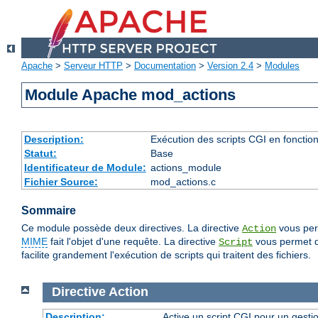
Apache
>
Serveur HTTP
>
Documentation
>
Version 2.4
>
Modules
Module Apache mod_actions
Description:
Exécution des scripts CGI en fonctio
Statut:
Base
Identificateur de Module:
actions_module
Fichier Source:
mod_actions.c
Sommaire
Ce module possède deux directives. La directive
vous perm
Action
MIME
fait l'objet d'une requête. La directive
vous permet de
Script
facilite grandement l'exécution de scripts qui traitent des fichiers.
Directive
Action
Description:
Active un script CGI pour un gesti