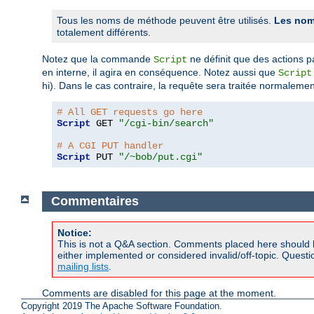
Tous les noms de méthode peuvent être utilisés.
Les nom
totalement différents.
Notez que la commande
ne définit que des actions p
Script
en interne, il agira en conséquence. Notez aussi que
Script
hi). Dans le cas contraire, la requête sera traitée normalemen
# All GET requests go here
Script
 GET 
"/cgi-bin/search"
# A CGI PUT handler
Script
 PUT 
"/~bob/put.cgi"
Commentaires
Notice:
This is not a Q&A section. Comments placed here should 
either implemented or considered invalid/off-topic. Ques
mailing lists
.
Comments are disabled for this page at the moment.
Copyright 2019 The Apache Software Foundation.