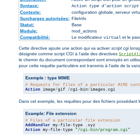
Syntaxe:
Action
type d'action
script
Contexte:
configuration globale, serveur virtu
Surcharges autorisées:
FileInfo
Statut:
Base
Module:
mod_actions
Compatibilité:
Le modificateur
et le pas
virtual
Cette directive ajoute une action qui va activer
script cgi
lors
désignée comme script CGI à l'aide des directives
ScriptAl
le chemin du document correspondant sont envoyés en utilis
pour cette requête particulière est transmis à l'aide de la var
Exemple : type MIME
# Requests for files of a particular MIME con
Action
 image
/
gif 
/
cgi-bin
/
images
.
cgi
Dans cet exemple, les requêtes pour des fichiers possédant
Example: File extension
# Files of a particular file extension
AddHandler
 my-file-type 
.
Action
 my-file-type 
"/cgi-bin/program.cgi"