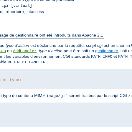
 cgi
[virtual]
el, répertoire, .htaccess
sage de gestionnaire ont été introduits dans Apache 2.1
que
type d'action
est déclenché par la requête.
script cgi
est un chemin 
ou
.
type d'action
peut être soit un
gestionnaire
, soit 
ias
AddHandler
ant les variables d'environnement CGI standards
et
PATH_INFO
PATH_
iable
.
REDIRECT_HANDLER
tent type:
 le type de contenu MIME
seront traitées par le script CGI
image/gif
/