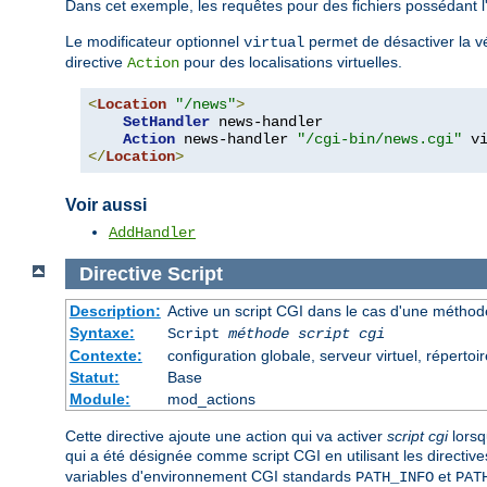
Dans cet exemple, les requêtes pour des fichiers possédant 
Le modificateur optionnel
permet de désactiver la vér
virtual
directive
pour des localisations virtuelles.
Action
<
Location
"/news"
>
SetHandler
 news-handler

Action
 news-handler 
"/cgi-bin/news.cgi"
</
Location
>
Voir aussi
AddHandler
Directive
Script
Description:
Active un script CGI dans le cas d'une méthode
Syntaxe:
Script
méthode
script cgi
Contexte:
configuration globale, serveur virtuel, répertoir
Statut:
Base
Module:
mod_actions
Cette directive ajoute une action qui va activer
script cgi
lorsq
qui a été désignée comme script CGI en utilisant les directiv
variables d'environnement CGI standards
et
PATH_INFO
PAT