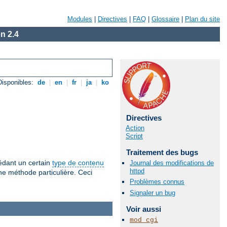
Modules
|
Directives
|
FAQ
|
Glossaire
|
Plan du site
n 2.4
isponibles:
de
|
en
|
fr
|
ja
|
ko
Directives
Action
Script
Traitement des bugs
sédant un certain
type de contenu
Journal des modifications de
httpd
ne méthode particulière. Ceci
Problèmes connus
Signaler un bug
Voir aussi
mod_cgi