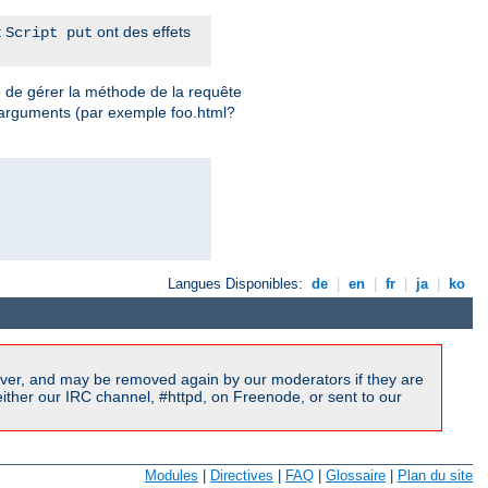
t
ont des effets
Script put
e de gérer la méthode de la requête
 arguments (par exemple foo.html?
Langues Disponibles:
de
|
en
|
fr
|
ja
|
ko
ver, and may be removed again by our moderators if they are
ither our IRC channel, #httpd, on Freenode, or sent to our
Modules
|
Directives
|
FAQ
|
Glossaire
|
Plan du site