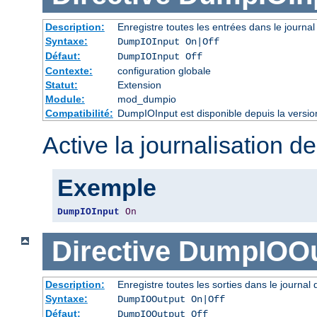
Description:
Enregistre toutes les entrées dans le journal
Syntaxe:
DumpIOInput On|Off
Défaut:
DumpIOInput Off
Contexte:
configuration globale
Statut:
Extension
Module:
mod_dumpio
Compatibilité:
DumpIOInput est disponible depuis la versio
Active la journalisation de
Exemple
DumpIOInput
On
Directive
DumpIOOu
Description:
Enregistre toutes les sorties dans le journal
Syntaxe:
DumpIOOutput On|Off
Défaut:
DumpIOOutput Off