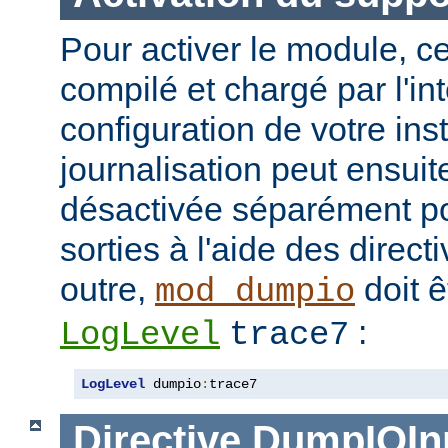
Pour activer le module, ce
compilé et chargé par l'in
configuration de votre in
journalisation peut ensuit
désactivée séparément po
sorties à l'aide des direc
outre,
doit ê
mod_dumpio
:
LogLevel
trace7
LogLevel
 dumpio
:
trace7
Directive
DumpIOIn