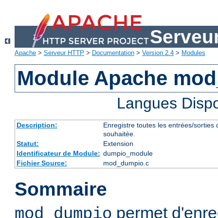
Serveu
Apache
>
Serveur HTTP
>
Documentation
>
Version 2.4
>
Modules
Module Apache mo
Langues Dispo
Description:
Enregistre toutes les entrées/sorties
souhaitée.
Statut:
Extension
Identificateur de Module:
dumpio_module
Fichier Source:
mod_dumpio.c
Sommaire
permet d'enreg
mod_dumpio