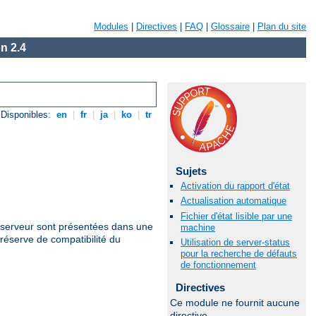
Modules
|
Directives
|
FAQ
|
Glossaire
|
Plan du site
n 2.4
Disponibles:
en
|
fr
|
ja
|
ko
|
tr
Sujets
Activation du rapport d'état
Actualisation automatique
Fichier d'état lisible par une
u serveur sont présentées dans une
machine
réserve de compatibilité du
Utilisation de server-status
pour la recherche de défauts
de fonctionnement
Directives
Ce module ne fournit aucune
directive.