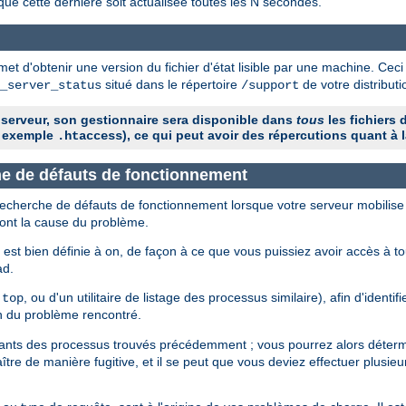
que cette dernière soit actualisée toutes les N secondes.
et d'obtenir une version du fichier d'état lisible par une machine. Ceci
situé dans le répertoire
de votre distribu
_server_status
/support
 serveur, son gestionnaire sera disponible dans
tous
les fichiers 
 exemple
), ce qui peut avoir des répercutions quant à l
.htaccess
che de défauts de fonctionnement
 recherche de défauts de fonctionnement lorsque votre serveur mobilise
sont la cause du problème.
est bien définie à on, de façon à ce que vous puissiez avoir accès à t
ad.
e
, ou d'un utilitaire de listage des processus similaire), afin d'identi
top
n du problème rencontré.
fiants des processus trouvés précédemment ; vous pourrez alors détermi
tre de manière fugitive, et il se peut que vous deviez effectuer plusieu