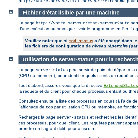
, pour 
http://votre.serveur/etat-serveur?refresh=N
Fichier d'état lisible par une machine
La page
perm
http://votre.serveur/etat-serveur?auto
d'une exécution automatique : voir le programme en Perl
log
Veuillez noter que si
a été chargé dans le
mod_status
les fichiers de configuration de
niveau répertoire
(par
Utilisation de server-status pour la recher
La page
peut servir de point de départ à la
server-status
(CPU ou mémoire), pour identifier quels clients ou requêtes 
Tout d'abord, assurez-vous que la directive
ExtendedStatus
la requête et du client pour chaque processus enfant ou thre
Consultez ensuite la liste des processus en cours (à l'aide d
l'affichage de
par utilisation CPU ou mémoire, en fonctio
top
Rechargez la page
et recherchez les identi
server-status
ces processus, pour quel client. Les requêtes peuvent apparaî
prendre en flagrant délit, pour ainsi dire.