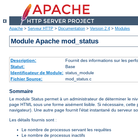
Apache
>
Serveur HTTP
>
Documentation
>
Version 2.4
>
Modules
Module Apache mod_status
Description:
Fournit des informations sur les perfo
Statut:
Base
Identificateur de Module:
status_module
Fichier Source:
mod_status.c
Sommaire
Le module Status permet à un administrateur de déterminer le ni
page HTML sous une forme aisément lisible. Si nécessaire, cette 
navigateur). Une autre page fournit l'état instantané du serveur so
Les détails fournis sont :
Le nombre de processus servant les requêtes
Le nombre de processus inactifs