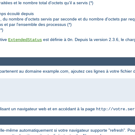
tées et le nombre total d'octets qu'il a servis (*)
mps écoulé depuis
du nombre d'octets servis par seconde et du nombre d'octets par requ
s et par l'ensemble des processus (*)
*)
ctive
est définie à
. Depuis la version 2.3.6, le ch
ExtendedStatus
On
appartenent au domaine example.com, ajoutez ces lignes à votre fichier 
utilisant un navigateur web et en accédant à la page
http://votre.ser
 elle-même automatiquement si votre navigateur supporte "refresh". Pou