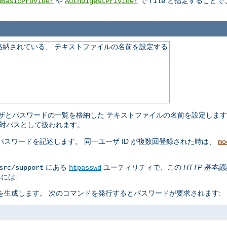
や
で
と指定することで
hBasicProvider
AuthDigestPrivider
file
格納されている、 テキストファイルの名前を設定する
ザとパスワードの一覧を格納した テキストファイルの名前を設定しま
対パスとして扱われます。
スワードを記述します。 同一ユーザ ID が複数回登録された時は、
mo
にある
ユーティリティで、この
HTTP 基本認
src/support
htpasswd
には:
生成します。 次のコマンドを発行するとパスワードが要求されます: