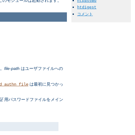
このモジュールは起動されます。
htpasswd
htdigest
コメント
す。
file-path
はユーザファイルへの
は最初に見つかっ
d_authn_file
証
用パスワードファイルをメイン