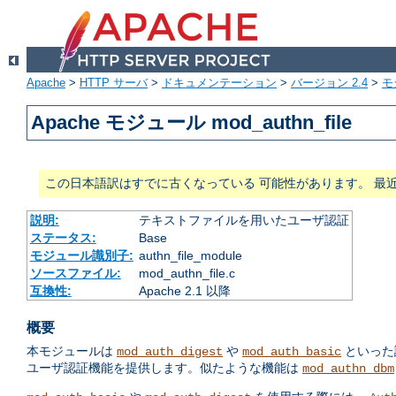
Apache
>
HTTP サーバ
>
ドキュメンテーション
>
バージョン 2.4
>
モ
Apache モジュール mod_authn_file
この日本語訳はすでに古くなっている 可能性があります。 最
説明:
テキストファイルを用いたユーザ認証
ステータス:
Base
モジュール識別子:
authn_file_module
ソースファイル:
mod_authn_file.c
互換性:
Apache 2.1 以降
概要
本モジュールは
や
といった
mod_auth_digest
mod_auth_basic
ユーザ認証機能を提供します。似たような機能は
mod_authn_dbm