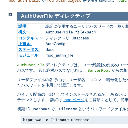
や
を使用する際には、
mod_auth_basic
mod_auth_digest
Aut
AuthUserFile
ディレクティブ
説明:
認証に使用するユーザとパスワードの一覧が
構文:
AuthUserFile
file-path
コンテキスト:
ディレクトリ, .htaccess
上書き:
AuthConfig
ステータス:
Base
モジュール:
mod_authn_file
ディレクティブは、 ユーザ認証のためのユー
AuthUserFile
パスです。 もし絶対パスでなければ、
からの相
ServerRoot
ユーザファイルの各行には、ユーザ名、コロン、 暗号化したパ
たパスワードを使用して認証します。
バイナリ配布の一部としてインストールされるか、 あるいは
テナンスします。 詳細は
man ページ
をご覧頂くとして、簡単
初期 ID
で、
というパスワードファイルを
username
Filename
htpasswd -c Filename username