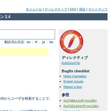
モジュール
|
ディレクティブ
|
FAQ
|
用語
|
サイトマップ
 2.4
翻訳済み言語:
en
|
fr
|
ja
|
ko
ディレクティブ
AuthUserFile
Bugfix checklist
httpd changelog
Known issues
Report a bug
参照
ル内からユーザを検索することで、
AuthBasicProvider
AuthDigestProvider