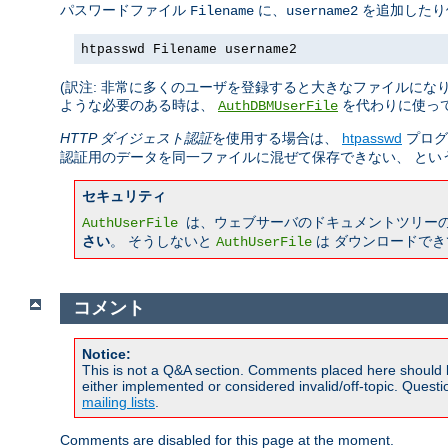
パスワードファイル
に、
を追加したり
Filename
username2
htpasswd Filename username2
(訳注: 非常に多くのユーザを登録すると大きなファイルにな
ような必要のある時は、
を代わりに使っ
AuthDBMUserFile
HTTP ダイジェスト認証
を使用する場合は、
htpasswd
プログ
認証用のデータを同一ファイルに混ぜて保存できない、 とい
セキュリティ
は、ウェブサーバのドキュメントツリー
AuthUserFile
さい
。 そうしないと
は ダウンロードで
AuthUserFile
コメント
Notice:
This is not a Q&A section. Comments placed here should 
either implemented or considered invalid/off-topic. Ques
mailing lists
.
Comments are disabled for this page at the moment.