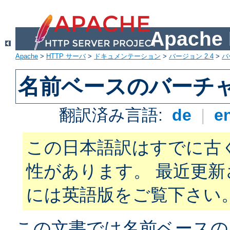
Apach
Apache
>
HTTP サーバ
>
ドキュメンテーション
>
バージョン 2.4
>
バ
名前ベースのバーチ
翻訳済み言語:
de
|
e
この日本語訳はすでに古
性があります。 最近更
には英語版をご覧下さい
この文書では名前ベースの