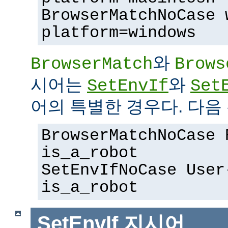
BrowserMatchNoCase 
platform=windows
와
BrowserMatch
Brows
시어는
와
SetEnvIf
Set
어의 특별한 경우다. 다음 
BrowserMatchNoCase 
is_a_robot
SetEnvIfNoCase User
is_a_robot
SetEnvIf
지시어