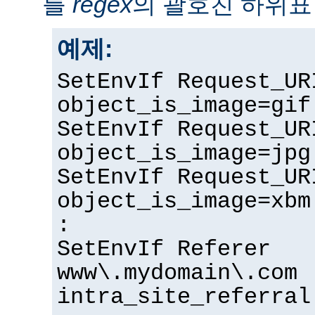
를
regex
의 괄호친 하위표
예제:
SetEnvIf Request_UR
object_is_image=gif
SetEnvIf Request_UR
object_is_image=jpg
SetEnvIf Request_UR
object_is_image=xbm
:
SetEnvIf Referer
www\.mydomain\.com
intra_site_referral