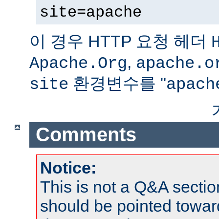
site=apache
이 경우 HTTP 요청 헤더
,
Apache.Org
apache.o
환경변수를 "
site
apach
Comments
Notice:
This is not a Q&A sect
should be pointed towar