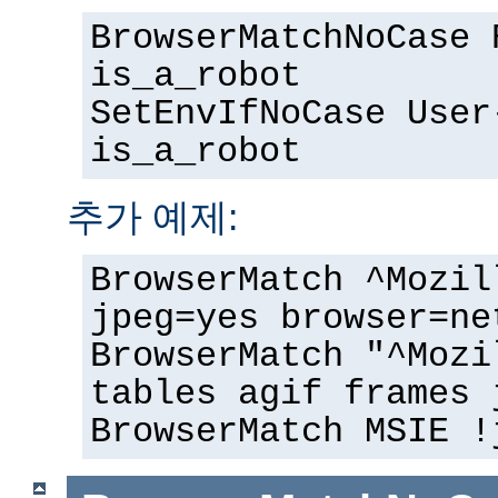
BrowserMatchNoCase 
is_a_robot
SetEnvIfNoCase User
is_a_robot
추가 예제:
BrowserMatch ^Mozil
jpeg=yes browser=ne
BrowserMatch "^Mozi
tables agif frames 
BrowserMatch MSIE !