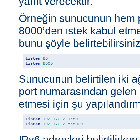
yanıt verecektir.
Örneğin sunucunun hem p
8000’den istek kabul etmes
bunu şöyle belirtebilirsiniz
Listen
80
Listen
8000
Sunucunun belirtilen iki 
port numarasından gelen b
etmesi için şu yapılandırma
Listen
192.170
.
2.1
:
80
Listen
192.170
.
2.5
:
8000
IPv6 adresleri belirtilirken