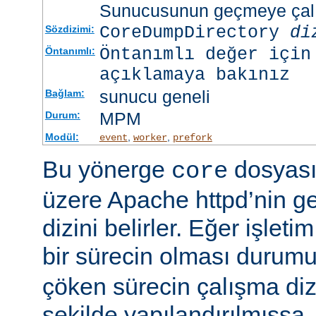
Sunucusunun geçmeye çalış
CoreDumpDirectory
di
Sözdizimi:
Öntanımlı değer için
Öntanımlı:
açıklamaya bakınız
sunucu geneli
Bağlam:
MPM
Durum:
Modül:
,
,
event
worker
prefork
Bu yönerge
dosyası
core
üzere Apache httpd’nin g
dizini belirler. Eğer işlet
bir sürecin olması duru
çöken sürecin çalışma di
şekilde yapılandırılmışsa,