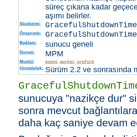
süreç çıkana kadar geçece
aşımı belirler.
GracefulShutdownTim
Sözdizimi:
GracefulShutdownTime
Öntanımlı:
sunucu geneli
Bağlam:
MPM
Durum:
Modül:
,
,
event
worker
prefork
Sürüm 2.2 ve sonrasında 
Uyumluluk:
GracefulShutdownTim
sunucuya "nazikçe dur" si
sonra mevcut bağlantılar
daha kaç saniye devam ede