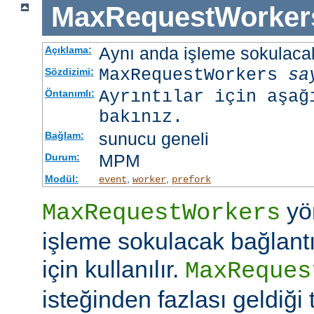
MaxRequestWorker
Aynı anda işleme sokulacak
Açıklama:
MaxRequestWorkers
sa
Sözdizimi:
Ayrıntılar için aşağ
Öntanımlı:
bakınız.
sunucu geneli
Bağlam:
MPM
Durum:
Modül:
,
,
event
worker
prefork
yö
MaxRequestWorkers
işleme sokulacak bağlantı
için kullanılır.
MaxReques
isteğinden fazlası geldiği 