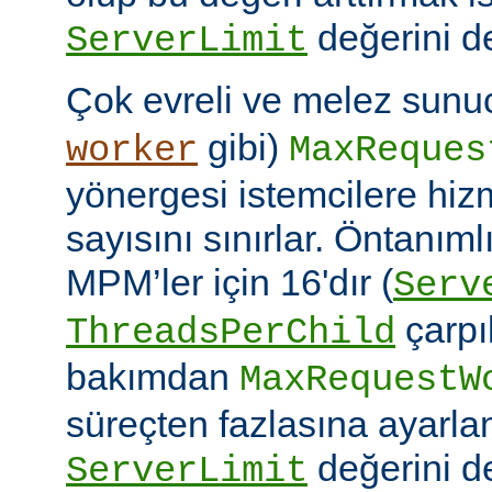
değerini de
ServerLimit
Çok evreli ve melez sunuc
gibi)
worker
MaxReques
yönergesi istemcilere hiz
sayısını sınırlar. Öntanım
MPM’ler için 16'dır (
Serv
çarpıl
ThreadsPerChild
bakımdan
MaxRequestW
süreçten fazlasına ayarla
değerini de
ServerLimit