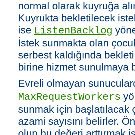
normal olarak kuyruğa alını
Kuyrukta bekletilecek iste
ise
yöner
ListenBacklog
İstek sunmakta olan çocuk
serbest kaldığında bekleti
birine hizmet sunulmaya b
Evreli olmayan sunucular
yön
MaxRequestWorkers
sunmak için başlatılacak 
azami sayısını belirler. Ö
olup bu değeri arttırmak i