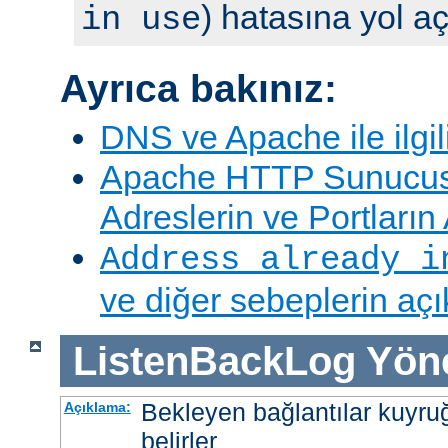
) hatasına yol aç
in use
Ayrıca bakınız:
DNS ve Apache ile ilgil
Apache HTTP Sunucus
Adreslerin ve Portları
Address already i
ve diğer sebeplerin aç
ListenBackLog
Yön
Bekleyen bağlantılar kuyr
Açıklama:
belirler