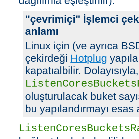
dağılımla eşleştirilir).
"çevrimiçi" İşlemci çek
anlamı
Linux için (ve ayrıca BSD
çekirdeği
Hotplug
yapılan
kapatıalbilir. Dolayısıyla,
ListenCoresBuckets
oluşturulacak buket say
bu yapılandırmayı esas a
ListenCoresBucketsR