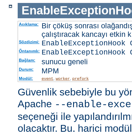
EnableExceptionHo
Bir çöküş sonrası olağandışı
Açıklama:
çalıştıracak kancayı etkin kı
EnableExceptionHook 
Sözdizimi:
EnableExceptionHook 
Öntanımlı:
sunucu geneli
Bağlam:
MPM
Durum:
Modül:
,
,
event
worker
prefork
Güvenlik sebebiyle bu y
Apache
--enable-exce
seçeneği ile yapılandırılmı
olacaktır. Bu, harici modü