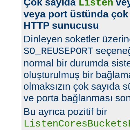
Çok sayıda
vey
Listen
veya port üstünda çok
HTTP sunucusu
Dinleyen soketler üzeri
seçeneğ
SO_REUSEPORT
normal bir durumda sist
oluşturulmuş bir bağlam
olmaksızın çok sayıda s
ve porta bağlanması so
Bu ayrıca pozitif bir
ListenCoresBuckets