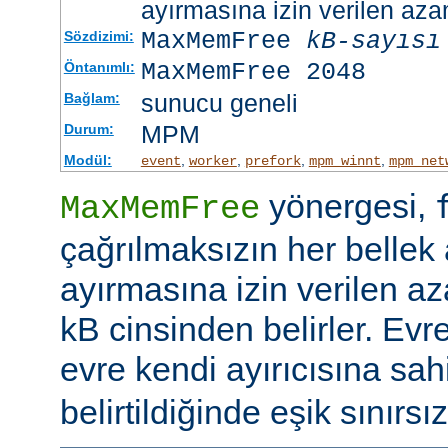
ayırmasına izin verilen azam
MaxMemFree
kB-sayısı
Sözdizimi:
MaxMemFree 2048
Öntanımlı:
sunucu geneli
Bağlam:
MPM
Durum:
Modül:
,
,
,
,
event
worker
prefork
mpm_winnt
mpm_net
yönergesi,
MaxMemFree
çağrılmaksızın her bellek 
ayırmasına izin verilen az
kB cinsinden belirler. Evr
evre kendi ayırıcısına sahi
belirtildiğinde eşik sınırsız