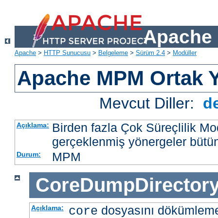
Apache 
Apache
>
HTTP Sunucusu
>
Belgeleme
>
Sürüm 2.4
>
Modüller
Apache MPM Ortak Y
Mevcut Diller:
d
Birden fazla Çok Süreçlilik M
Açıklama:
gerçeklenmiş yönergeler bütü
MPM
Durum:
CoreDumpDirector
dosyasını dökümlem
Açıklama:
core