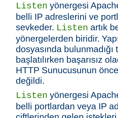
yönergesi Apache
Listen
belli IP adreslerini ve por
sevkeder.
artık be
Listen
yönergelerden biridir. Ya
dosyasında bulunmadığı 
başlatılırken başarısız ol
HTTP Sunucusunun öncek
değildi.
yönergesi Apache
Listen
belli portlardan veya IP ad
çiftlerinden gelen istekler