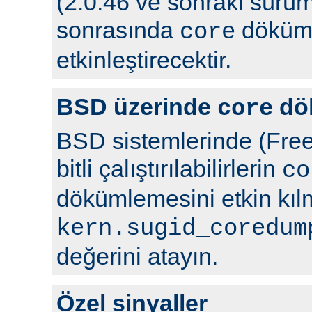
(2.0.46 ve sonraki sürüml
sonrasında
döküml
core
etkinleştirecektir.
BSD üzerinde
dö
core
BSD sistemlerinde (Free
bitli çalıştırılabilirlerin
co
dökümlemesini etkin kıl
kern.sugid_coredum
değerini atayın.
Özel sinyaller