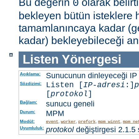
Bu değerin
olarak belir
0
bekleyen bütün isteklere
tamamlanıncaya kadar (g
kadar) bekleyebileceği an
Listen
Yönergesi
Sunucunun dinleyeceği IP ad
Açıklama:
Listen [
IP-adresi
:]
p
Sözdizimi:
[
protokol
]
sunucu geneli
Bağlam:
MPM
Durum:
Modül:
,
,
,
,
event
worker
prefork
mpm_winnt
mpm_ne
protokol
değiştirgesi 2.1.5
Uyumluluk: