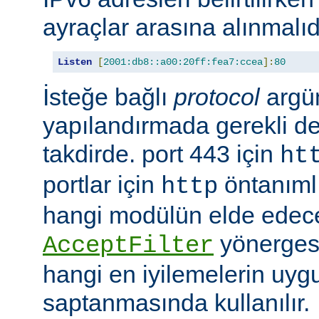
ayraçlar arasına alınmalıd
Listen
[
2001:db8::a00:20ff:fea7:ccea
]:
80
İsteğe bağlı
protocol
argü
yapılandırmada gerekli deği
takdirde. port 443 için
ht
portlar için
öntanımlıd
http
hangi modülün elde edec
yönergesi
AcceptFilter
hangi en iyilemelerin uyg
saptanmasında kullanılır.