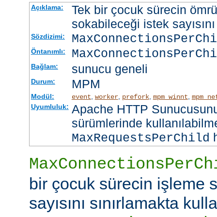
Tek bir çocuk sürecin ömr
Açıklama:
sokabileceği istek sayısını 
MaxConnectionsPerCh
Sözdizimi:
MaxConnectionsPerChi
Öntanımlı:
sunucu geneli
Bağlam:
MPM
Durum:
Modül:
,
,
,
,
event
worker
prefork
mpm_winnt
mpm_ne
Apache HTTP Sunucusunun
Uyumluluk:
sürümlerinde kullanılabilme
h
MaxRequestsPerChild
MaxConnectionsPerCh
bir çocuk sürecin işleme s
sayısını sınırlamakta kullan