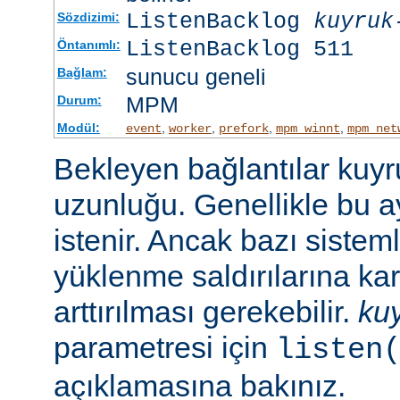
ListenBacklog
kuyruk
Sözdizimi:
ListenBacklog 511
Öntanımlı:
sunucu geneli
Bağlam:
MPM
Durum:
Modül:
,
,
,
,
event
worker
prefork
mpm_winnt
mpm_net
Bekleyen bağlantılar kuy
uzunluğu. Genellikle bu a
istenir. Ancak bazı sist
yüklenme saldırılarına ka
arttırılması gerekebilir.
ku
parametresi için
listen
açıklamasına bakınız.