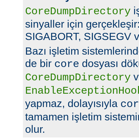
i
CoreDumpDirectory
sinyaller için gerçekleş
SIGABORT, SIGSEGV v
Bazı işletim sistemlerin
de bir
dosyası dök
core
v
CoreDumpDirectory
EnableExceptionHoo
yapmaz, dolayısıyla
cor
tamamen işletim sistemin
olur.