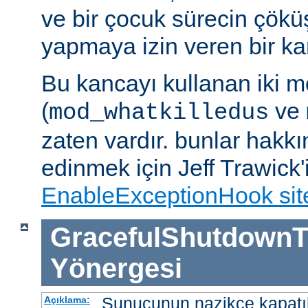
ve bir çocuk sürecin çöküş
yapmaya izin veren bir kan
Bu kancayı kullanan iki m
(
ve
mod_whatkilledus
zaten vardır. bunlar hakkı
edinmek için Jeff Trawick'
EnableExceptionHook sit
GracefulShutdownT
Yönergesi
Sunucunun nazikçe kapatı
Açıklama: