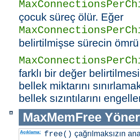
MaxConnectionsPerCh
çocuk süreç ölür. Eğer
MaxConnectionsPerCh
belirtilmişse sürecin ömrü
MaxConnectionsPerCh
farklı bir değer belirtilme
bellek miktarını sınırlamak
bellek sızıntılarını engeller
MaxMemFree
Yöner
çağrılmaksızın ana 
Açıklama:
free()