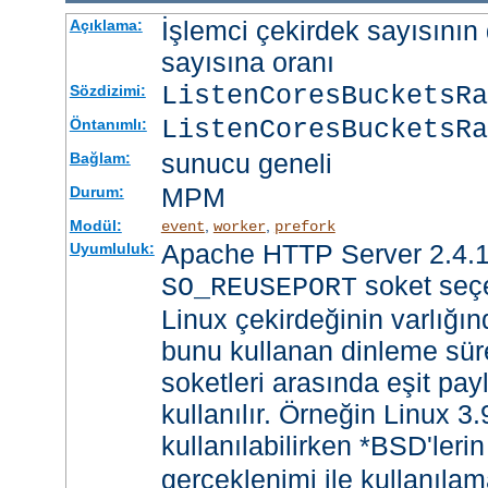
İşlemci çekirdek sayısının 
Açıklama:
sayısına oranı
ListenCoresBucketsR
Sözdizimi:
ListenCoresBucketsRa
Öntanımlı:
sunucu geneli
Bağlam:
MPM
Durum:
Modül:
,
,
event
worker
prefork
Apache HTTP Server 2.4.1
Uyumluluk:
soket seçe
SO_REUSEPORT
Linux çekirdeğinin varlığın
bunu kullanan dinleme süre
soketleri arasında eşit payl
kullanılır. Örneğin Linux 3
kullanılabilirken *BSD'leri
gerçeklenimi ile kullanılam