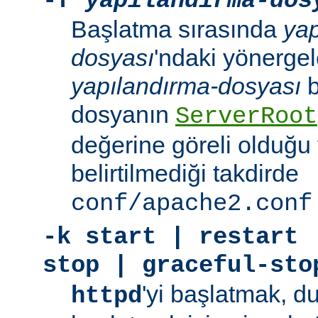
-f
yapılandırma-dos
Başlatma sırasında
yap
dosyası
'ndaki yönergele
yapılandırma-dosyası
b
dosyanın
ServerRoot
değerine göreli olduğu 
belirtilmediği takdirde
conf/apache2.conf
-k
start | restart 
stop | graceful-sto
'yi başlatmak, 
httpd