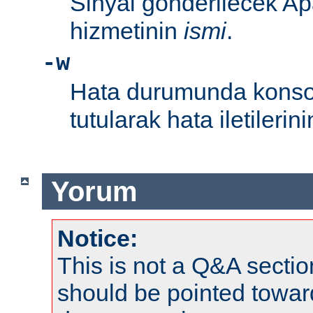
Sinyal gönderilecek Ap
hizmetinin
ismi
.
-w
Hata durumunda konsol
tutularak hata iletileri
Yorum
Notice:
This is not a Q&A sect
should be pointed towar