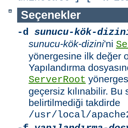
Seçenekler
-d
sunucu-kök-dizin
sunucu-kök-dizini
'ni
Se
yönergesine ilk değer o
Yapılandırma dosyasınd
yönerges
ServerRoot
geçersiz kılınabilir. B
belirtilmediği takdirde
/usr/local/apache