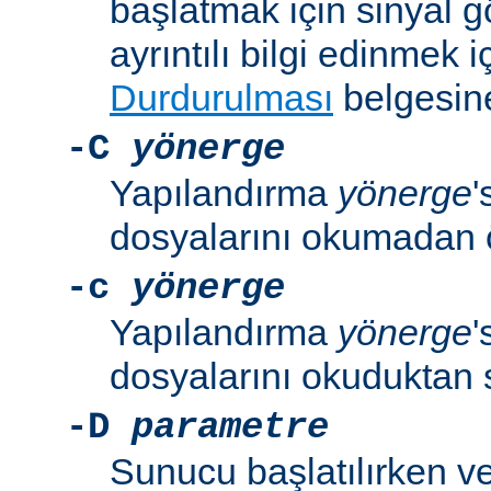
başlatmak için sinyal 
ayrıntılı bilgi edinmek i
Durdurulması
belgesine
-C
yönerge
Yapılandırma
yönerge
'
dosyalarını okumadan 
-c
yönerge
Yapılandırma
yönerge
'
dosyalarını okuduktan 
-D
parametre
Sunucu başlatılırken v