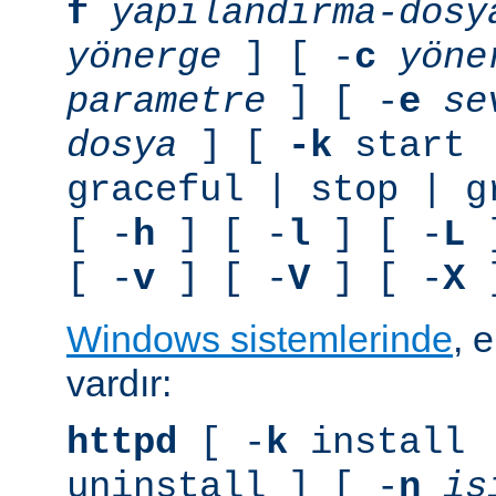
f
yapılandırma-dosy
yönerge
] [ -
c
yöne
parametre
] [ -
e
se
dosya
] [
-k
start 
graceful | stop | g
[ -
h
] [ -
l
] [ -
L
]
[ -
v
] [ -
V
] [ -
X
]
Windows sistemlerinde
, 
vardır:
httpd
[ -
k
install 
uninstall ] [ -
n
is