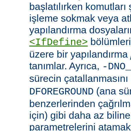
başlatılırken komutları 
işleme sokmak veya at
yapılandırma dosyaları
bölümleri
<IfDefine>
üzere bir yapılandırma
tanımlar. Ayrıca,
-DNO
sürecin çatallanmasını
(ana sü
DFOREGROUND
benzerlerinden çağrıl
için) gibi daha az bili
parametrelerini atamakta