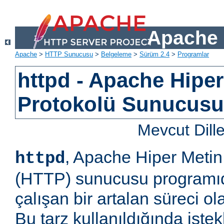
Apache 
Apache
>
HTTP Sunucusu
>
Belgeleme
>
Sürüm 2.4
>
Programlar
httpd - Apache Hiper
Protokolü Sunucus
Mevcut Dill
, Apache Hiper Metin
httpd
(HTTP) sunucusu programıd
çalışan bir artalan süreci ol
Bu tarz kullanıldığında iste