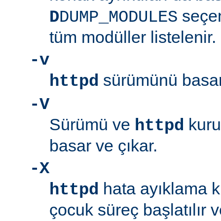
seçen
D
DUMP_MODULES
tüm modüller listelenir.
-v
sürümünü basar 
httpd
-V
Sürümü ve
kuru
httpd
basar ve çıkar.
-X
hata ayıklama ki
httpd
çocuk süreç başlatılır