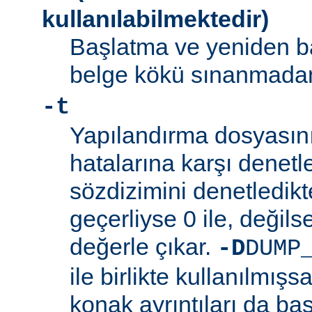
kullanılabilmektedir)
Başlatma ve yeniden b
belge kökü sınanmadan 
-t
Yapılandırma dosyasını
hatalarına karşı denetl
sözdizimini denetledik
geçerliyse 0 ile, değilse
değerle çıkar.
-D
DUMP
ile birlikte kullanılmış
konak ayrıntıları da bas