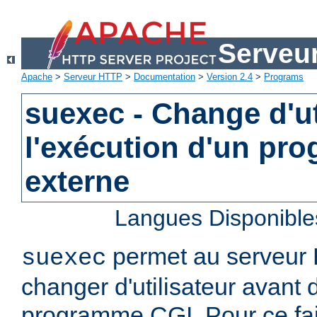
Serveu
Apache
>
Serveur HTTP
>
Documentation
>
Version 2.4
>
Programs
suexec - Change d'ut
l'exécution d'un pr
externe
Langues Disponible
permet au serveur
suexec
changer d'utilisateur avant 
programme CGI. Pour ce faire