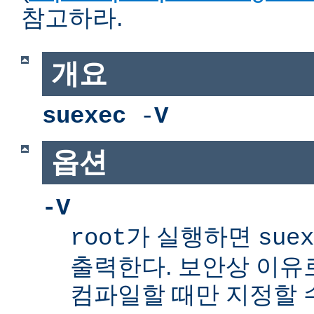
참고하라.
개요
suexec
-
V
옵션
-V
가 실행하면
root
suex
출력한다. 보안상 이유
컴파일할 때만 지정할 수